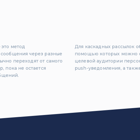
 это метод
Для каскадных рассылок о
е сообщения через разные
помощью которых можно о
ычно переходят от самого
целевой аудитории персона
, пока не остается
push-уведомления, а такж
бщений.