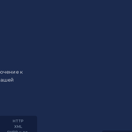
ючение к
нашей
HTTP
XML