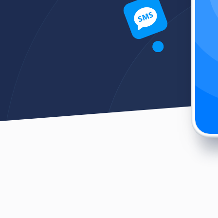
подтверждения на сообщение в
Telegram
омления
бщений в
Голосовая авторизация
иложение или
Вход в систему за один звонок
email
и защита от
в