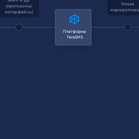
SMPP и др.
Умная
(протоколы/
маршрутиза
интерфейсы)
Платформа
TeraSMS