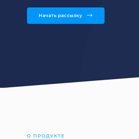
Push-увед
Начать рассылку
Отправка соо
мобильное пр
на сайт
Валидация 
Очистка базы 
спам-фильтро
О ПРОДУКТЕ