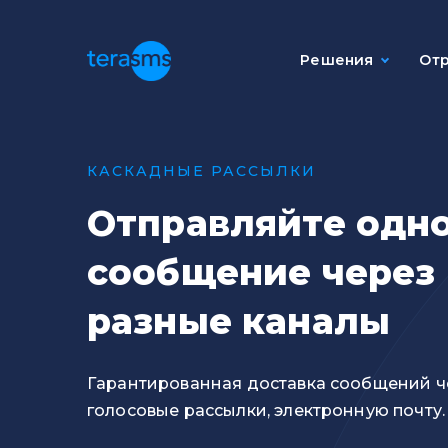
Решения
От
ИНФОРМИРОВАНИЕ И
КАСКАДНЫЕ РАССЫЛКИ
SMS рассыл
Отправляйте одн
Мгновенная о
сообщений по
сообщение через
Email расс
разные каналы
Персонализи
рассылки чере
Гарантированная доставка сообщений ч
Голосовые
голосовые рассылки, электронную почту.
Автоматизиро
голосовые ра