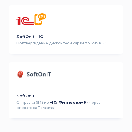
SoftOnIt - 1C
Подтверждение дисконтной карты по SMS в 1С
SoftOnIt
Отправка SMS из
«1С: Фитнес клуб»
через
оператора Terasms