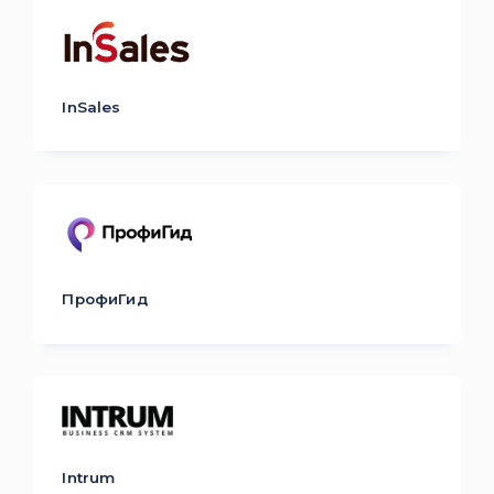
InSales
ПрофиГид
Intrum