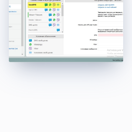
Голосовые
сообщения
Flash Call
Mobile ID
(Мобильный ID)
WhatsApp
Коды
Telegram
ВКонтакте
E-mail
Валидация
e-mail
PUSH-
уведомления
Коды
ошибок