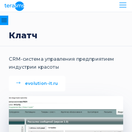
API
Отправка
Клатч
сообщений
SMPP-
протокол
CRM-система управления предприятием
HTTP/HTTPS-
индустрии красоты
протокол
Авторизация
HTTP API
evolution-it.ru
SMTP-
протокол
SOAP-
протокол
«Kаскадные»
сообщения