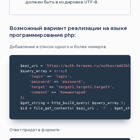
Получение
должен быть в кодировке UTF-8.
статусов
сообщений
Доставка
Возможный вариант реализации на языке
статусов на url
программирования php:
Черный список
Добавление в список одного и более номеров
Проверка
$api_uri = 
'https://auth.terasms.ru/outbox/add2black/
баланса
$query_array = 
array
(

Определение
'login'
 => 
'login'
,

'password'
 => 
'password'
,

оператора РФ
'target'
 => 
'target1,target2,target3'
,

по номеру
'comment'
 => 
'Комментарий'
);

Входящие SMS-
$get_string = http_build_query( $query_array );

сообщения
$id = file_get_contents( $api_uri . 
'?'
 . $get_string
USSD сервис
Ответ придет в формате: