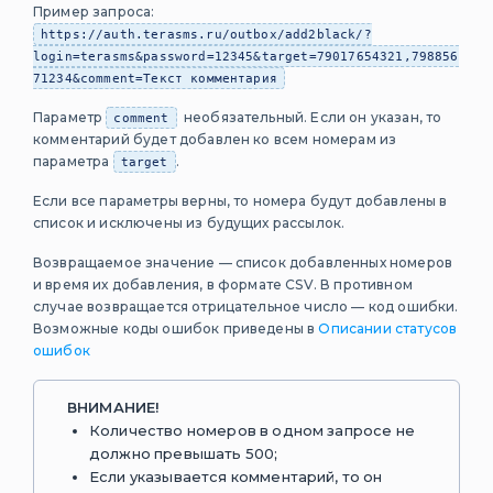
Пример запроса:
Голосовые
https://auth.terasms.ru/outbox/add2black/?
сообщения
login=terasms&password=12345&target=79017654321,798856
Flash Call
71234&comment=Текст комментария
Mobile ID
Параметр
необязательный. Если он указан, то
comment
(Мобильный ID)
комментарий будет добавлен ко всем номерам из
параметра
.
target
WhatsApp
Коды
Если все параметры верны, то номера будут добавлены в
Telegram
список и исключены из будущих рассылок.
ВКонтакте
Возвращаемое значение — список добавленных номеров
и время их добавления, в формате CSV. В противном
E-mail
случае возвращается отрицательное число — код ошибки.
Валидация
Возможные коды ошибок приведены в
Описании статусов
e-mail
ошибок
PUSH-
уведомления
ВНИМАНИЕ!
Количество номеров в одном запросе не
Коды
должно превышать 500;
ошибок
Если указывается комментарий, то он