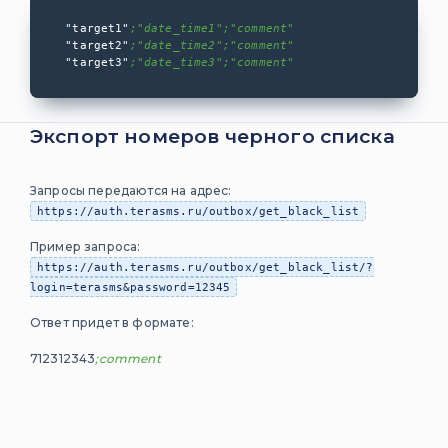
ИНТЕГРАЦИИ
"target1"
;"date_time1";"comment"
"target2"
;"date_time2";"comment"
Mindbox
"target3"
;"date_time3";"comment"
Manzana
Opencart
Экспорт номеров черного списка
1C Битрикс
Запросы передаются на адрес:
Рассылка СМС
https://auth.terasms.ru/outbox/get_black_list
из 1С
Пример запроса:
Подтверждение
https://auth.terasms.ru/outbox/get_black_list/?
дисконтной
login=terasms&password=12345
карты по SMS в
1С
Ответ придет в формате:
SoftOnIt
712312343
;comment
WebDebug
CRM Битрикс 24