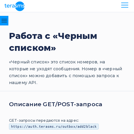
API
Отправка
Работа с «Черным
сообщений
списком»
SMPP-
протокол
«Черный список» это список номеров, на
HTTP/HTTPS-
протокол
которые не уходят сообщения. Номер в «черный
список» можно добавить с помощью запроса к
Авторизация
нашему API.
HTTP API
SMTP-
протокол
Описание GET/POST-запроса
SOAP-
протокол
GET-запросы передаются на адрес:
«Kаскадные»
https://auth.terasms.ru/outbox/add2black
сообщения