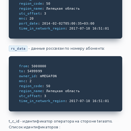
fitness365.ru
region_code
region_name
ALFA CRM
utc_offset
mnc
port_date
A&A
time_in_network_region
: 2017-07-10 16:51:01
Клатч
Craft Fitness
- данные россвязи по номеру абонента:
rs_data
РАЗНОЕ
from
to
owner_id
Шаблоны
mnc
сообщений
region_code
region_name
Проверка
utc_offset
наличия
time_in_network_region
: 2017-07-10 16:51:01
шаблонов
Анонсы,
превью,
t_c_id - идентификатор оператора на стороне terasms.
сокращение
Список идентификаторов :