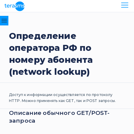
API
Отправка
Определение
сообщений
оператора РФ по
SMPP-
протокол
номеру абонента
HTTP/HTTPS-
протокол
(network lookup)
Авторизация
HTTP API
SMTP-
Доступ к информации осуществляется по протоколу
протокол
HTTP. Можно применять как GET, так и POST запросы.
SOAP-
Описание обычного GET/POST-
протокол
запроса
«Kаскадные»
сообщения