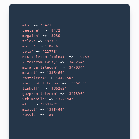
ссылок
'mts'
 => 
'8471'
'beeline'
 => 
'8472'
'megafon'
 => 
'8230'
'tele2'
 => 
'8231'
'motiv'
 => 
'10616'
'yota'
 => 
'12778'
'KTK-telecom (volna)'
 => 
'10939'
'k-telecom (win)'
 => 
'346254'
'miranda telecom'
 => 
'347034'
'miatel'
 => 
'335466'
'rostelecom'
 => 
'335850'
'sberbank telecom'
 => 
'336258'
'tinkoff'
 => 
'336262'
'gazprom telecom'
 => 
'347396'
'vtb mobile'
 => 
'352394'
'mtt'
 => 
'353162'
'miatel'
 => 
'335466'
'russia'
 => 
'89'