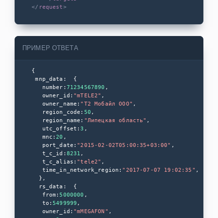
</
request
>
ИНТЕГРАЦИИ
Mindbox
Manzana
ПРИМЕР ОТВЕТА
Opencart
{

1C Битрикс
 mnp_data:  {

   number:
71234567890
,

   owner_id:
"mTELE2"
,

Рассылка СМС
   owner_name:
"Т2 Мобайл ООО"
,

из 1С
   region_code:
50
,

   region_name:
"Липецкая область"
,

Подтверждение
   utc_offset:
3
,

дисконтной
   mnc:
20
,

карты по SMS в
   port_date:
"2015-02-02T05:00:35+03:00"
,

1С
   t_c_id:
8231
,

   t_c_alias:
"tele2"
,

SoftOnIt
   time_in_network_region:
"2017-07-07 19:02:35"
,

  },

WebDebug
  rs_data:  {

   from:
5000000
,

CRM Битрикс 24
   to:
5499999
,

   owner_id:
"mMEGAFON"
,
