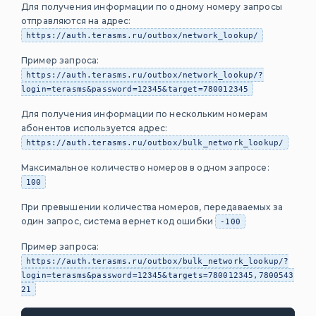
Для получения информации по одному номеру запросы
Голосовые
отправляются на адрес:
сообщения
https://auth.terasms.ru/outbox/network_lookup/
Flash Call
Пример запроса:
Mobile ID
https://auth.terasms.ru/outbox/network_lookup/?
(Мобильный ID)
login=terasms&password=12345&target=780012345
WhatsApp
Для получения информации по нескольким номерам
Коды
абонентов используется адрес:
Telegram
https://auth.terasms.ru/outbox/bulk_network_lookup/
ВКонтакте
Максимальное количество номеров в одном запросе:
100
E-mail
При превышении количества номеров, передаваемых за
Валидация
один запрос, система вернет код ошибки
e-mail
-100
PUSH-
Пример запроса:
уведомления
https://auth.terasms.ru/outbox/bulk_network_lookup/?
login=terasms&password=12345&targets=780012345,7800543
Коды
21
ошибок