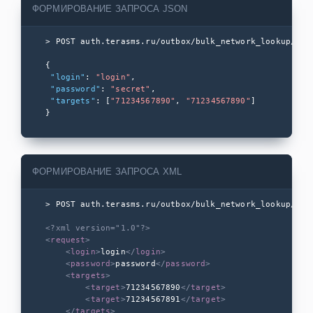
Получение
ФОРМИРОВАНИЕ ЗАПРОСА JSON
статусов
сообщений
> POST auth.terasms.ru/outbox/bulk_network_lookup/json
Доставка
статусов на url
{

"login"
: 
"login"
,

"password"
: 
"secret"
,

Черный список
"targets"
: [
"71234567890"
, 
"71234567890"
]

}
Проверка
баланса
Определение
ФОРМИРОВАНИЕ ЗАПРОСА XML
оператора РФ
по номеру
> POST auth.terasms.ru/outbox/bulk_network_lookup/xml

Входящие SMS-
<?xml version="1.0"?>
сообщения
<
request
>
<
login
>
login
</
login
>
<
password
>
password
</
password
>
USSD сервис
<
targets
>
<
target
>
71234567890
</
target
>
<
target
>
71234567891
</
target
>
</
targets
>